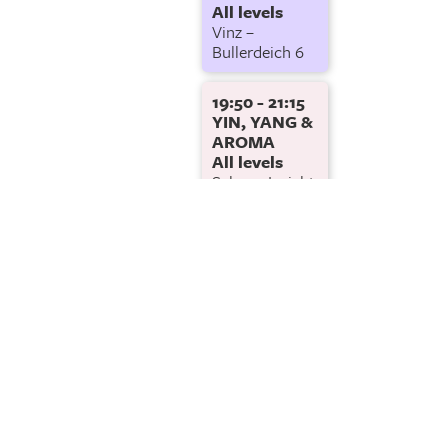
All levels
Vinz –
Bullerdeich 6
19:50 - 21:15
YIN, YANG &
AROMA
All levels
Sahar – Insight
Yoga Studio
Hamburg,
Brigittenstraße
3
Standorte
Turnhalle der Stadtteilschule S
GÄNGEVIERTEL
– Bewegungsraum