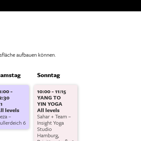
gsfläche aufbauen können.
Samstag
Sonntag
1:00 -
10:00 - 11:15
2:30
YANG TO
1
YIN YOGA
ll levels
All levels
eza –
Sahar + Team –
ullerdeich 6
Insight Yoga
Studio
Hamburg,