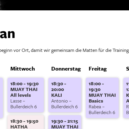
lan
sbeginn vor Ort, damit wir gemeinsam die Matten für die Trainin
Mittwoch
Donnerstag
Freitag
18:00 - 19:30
18:30 -
18:00 -
1
MUAY THAI
20:00
19:30
1
All levels
KALI
MUAY THAI
K
Lasse –
Antonio –
Basics
A
Bullerdeich 6
Bullerdeich 6
Rabea –
R
Bullerdeich 6
B
18:30 - 19:50
19:30 - 21:15
HATHA
MUAY THAI