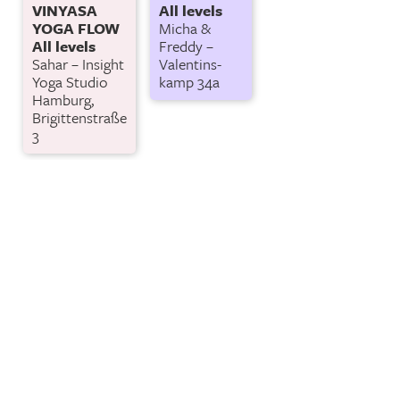
VINYASA
All levels
YOGA FLOW
Micha &
All levels
Freddy –
Sahar – Insight
Valentins-
Yoga Studio
kamp 34a
Hamburg,
Brigittenstraße
3
t. Georg
– Rostocker Str. 62, 20099 Hamburg
 im 2.OG – Valentinskamp 34a, 20355 Hamburg