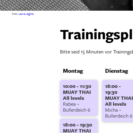
Foto:
Laura Léglise
Trainingsp
Bitte seid 15 Minuten vor Training
Montag
Dienstag
10:00 - 11:30
18:00 -
MUAY THAI
19:30
All levels
MUAY THAI
Rabea –
All levels
Bullerdeich 6
Micha –
Bullerdeich 6
18:00 - 19:30
MUAY THAI